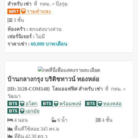
สำหรับ เช่า
ที่ กทม. » บึงกุ่ม
รามคำแหง
3 ชั้น
ห้องครัว :
ตกแต่งบางส่วน
เฟอร์นิเจอร์ :
ไม่มี
ราคาเช่า :
60,000 บาท/เดือน
บ้านกลางกรุง บริติชทาวน์ ทองหล่อ
[ID: 3120-COM148] โฮมออฟฟิศ สำหรับ เช่า
ที่ กทม. »
วัฒนา
อโศก
พร้อมพงษ์
ทองหล่อ
เอกมัย
4 นอน
6 น้ำ
4 ชั้น
พื้นที่ใช้สอย 345 ตร.ม
ที่ดิน 42.30 ตร.ว