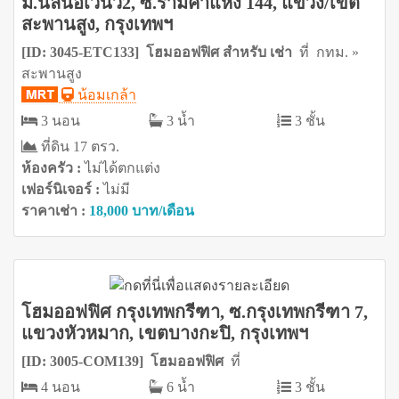
ม.นลินอเวนิว2, ซ.รามคำแหง 144, แขวง/เขต
สะพานสูง, กรุงเทพฯ
[ID: 3045-ETC133] โฮมออฟฟิศ สำหรับ เช่า
ที่ กทม. »
สะพานสูง
น้อมเกล้า
3 นอน
3 น้ำ
3 ชั้น
ที่ดิน 17 ตรว.
ห้องครัว :
ไม่ได้ตกแต่ง
เฟอร์นิเจอร์ :
ไม่มี
ราคาเช่า :
18,000 บาท/เดือน
โฮมออฟฟิศ กรุงเทพกรีฑา, ซ.กรุงเทพกรีฑา 7,
แขวงหัวหมาก, เขตบางกะปิ, กรุงเทพฯ
[ID: 3005-COM139] โฮมออฟฟิศ
ที่
4 นอน
6 น้ำ
3 ชั้น